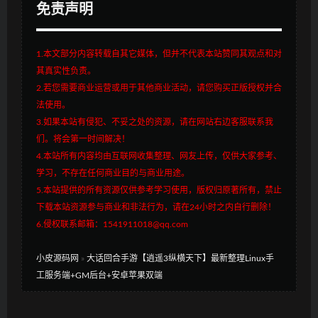
免责声明
1.本文部分内容转载自其它媒体，但并不代表本站赞同其观点和对
其真实性负责。
2.若您需要商业运营或用于其他商业活动，请您购买正版授权并合
法使用。
3.如果本站有侵犯、不妥之处的资源，请在网站右边客服联系我
们。将会第一时间解决！
4.本站所有内容均由互联网收集整理、网友上传，仅供大家参考、
学习，不存在任何商业目的与商业用途。
5.本站提供的所有资源仅供参考学习使用，版权归原著所有，禁止
下载本站资源参与商业和非法行为，请在24小时之内自行删除！
6.侵权联系邮箱：1541911018@qq.com
小皮源码网
»
大话回合手游【逍遥3纵横天下】最新整理Linux手
工服务端+GM后台+安卓苹果双端