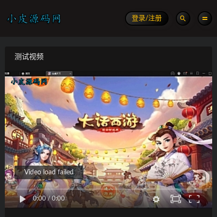
登录/注册
测试视频
Video load failed
0:00
/
0:00