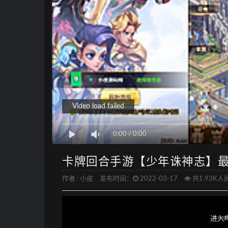
Video load failed
0:00
/
0:00
卡牌回合手游【少年诛神志】最新
作者 :
小皮
发布时间：
2022-03-17
共1.93K人