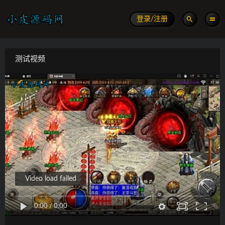
登录/注册
测试视频
Video load failed
0:00
/
0:00