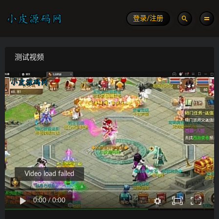
登录/注册
测试视频
Video load failed
0:00
/
0:00