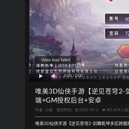
Video load failed
0:00
/
0:00
唯美3D仙侠手游【逆见苍穹2-
端+GM授权后台+安卓
作者 :
小皮
发布时间：
2025-03-2
共1.85K人阅
唯美3D仙侠手游【逆见苍穹2-剑舞乾坤多区跨服