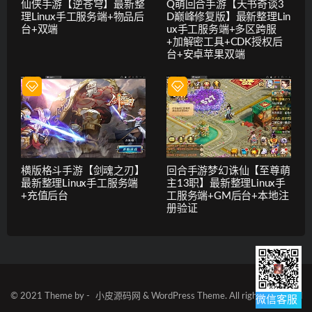
仙侠手游【逆苍穹】最新整
Q萌回合手游【天书奇谈3
理Linux手工服务端+物品后
D巅峰修复版】最新整理Lin
台+双端
ux手工服务端+多区跨服
+加解密工具+CDK授权后
台+安卓苹果双端
横版格斗手游【剑魂之刃】
回合手游梦幻诛仙【至尊萌
最新整理Linux手工服务端
主13职】最新整理Linux手
+充值后台
工服务端+GM后台+本地注
册验证
© 2021 Theme by -
小皮源码网
& WordPress Theme. All rights reserved
微信客服