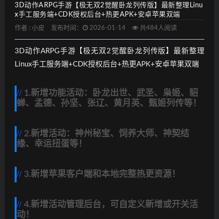
3D动作ARPG手游【极无双2觉醒卧龙列传版】最新整理Linu
x手工服务端+CDK授权后台+热更APK+安卓苹果双端
作者 :
小皮
发布时间：
2026-01-14
共484人阅读
3D动作ARPG手游【极无双2觉醒卧龙列传版】最新整理
Linux手工服务端+CDK授权后台+热更APK+安卓苹果双端
1.新增功能活动：卧龙出世、武圣、枭姬、貂
蝉、孟德、孙坚、张辽、黄月英、甄姬列传等！
2.新增活动：神州秘宝、饲养大师、神契结
缘、幸运扭蛋等！
3.新增苹果客户端和本地完整热更资源！
4.新增活动管理后台，可自定义新增或开关活
动！