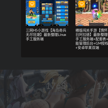
三网H5小游戏【海岛奇兵
横版闯关手游【情怀
无尽狂潮】最新整理Linux
日阿拉德】最新整理Li
手工服务端
手工服务端+配套表
能管理后台+GM授
+安卓苹果双端
1768
17
本站运营(天)
用