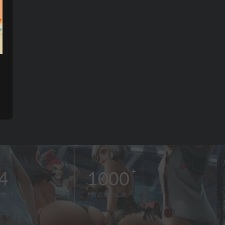
4
1000
新(个)
资源大小(GB)