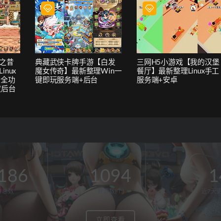
之昔
典藏武侠卡牌手游【白发
三网H5小游戏【我的汉堡
nux
魔女传奇】最新整理Win一
餐厅】最新整理Linux手工
+全功
键即玩服务端+后台
服务端+安卓
权后台
186
1094
1
户总数
资源数(个)
近7天更
立即查看