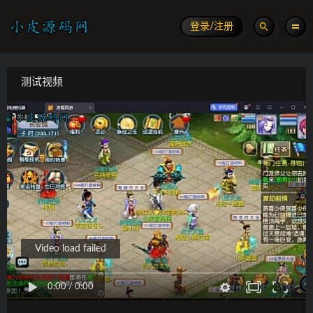
登录/注册
测试视频
Video load failed
0:00
/
0:00