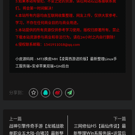
3.如果本站有侵犯、不妥之处的资源，请在网站右边客服联系我
们。将会第一时间解决！
4.本站所有内容均由互联网收集整理、网友上传，仅供大家参考、
学习，不存在任何商业目的与商业用途。
5.本站提供的所有资源仅供参考学习使用，版权归原著所有，禁止
下载本站资源参与商业和非法行为，请在24小时之内自行删除！
6.侵权联系邮箱：1541911018@qq.com
小皮源码网
»
MT3换皮MH【凌霄西游进阶版】最新整理Linux手
工服务端+安卓苹果双端+GM后台
分享到：
上一篇
下一篇
战神引擎传奇手游【龙城战歌
三网修仙H5【画仙传说】最
单职业五大陆-白猪3】最新整
新整理Win系服务端+运营后