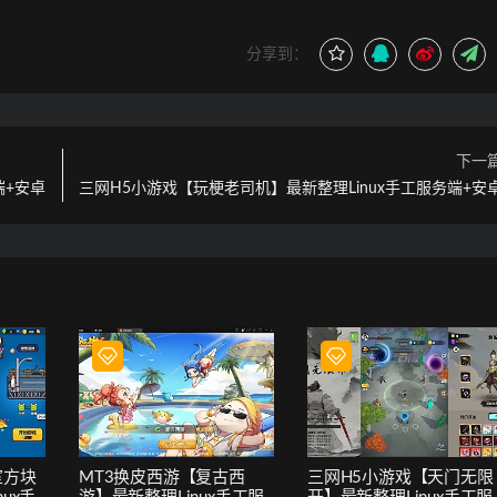
分享到：
下一
端+安卓
三网H5小游戏【玩梗老司机】最新整理Linux手工服务端+安
室方块
MT3换皮西游【复古西
三网H5小游戏【天门无限