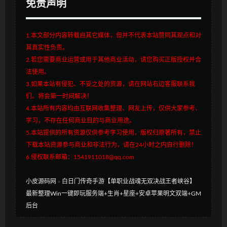
免责声明
1.本文部分内容转载自其它媒体，但并不代表本站赞同其观点和对
其真实性负责。
2.若您需要商业运营或用于其他商业活动，请您购买正版授权并合
法使用。
3.如果本站有侵犯、不妥之处的资源，请在网站右边客服联系我
们。将会第一时间解决！
4.本站所有内容均由互联网收集整理、网友上传，仅供大家参考、
学习，不存在任何商业目的与商业用途。
5.本站提供的所有资源仅供参考学习使用，版权归原著所有，禁止
下载本站资源参与商业和非法行为，请在24小时之内自行删除！
6.侵权联系邮箱：1541911018@qq.com
小皮源码网
»
白日门传奇手游【单职业战魂无双决战王者峡谷】
最新整理Win一键即玩服务端+生肖+星座+安卓苹果明文双端+GM
后台