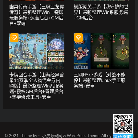
幽冥传奇手游【三职业龙翼
横版闯关手游【我守护的世
传奇】最新整理Win一键即
界】最新整理Win系服务端
玩服务端+运营后台+GM后
+GM后台
台+双端
卡牌回合手游【山海经异兽
三网H5小游戏【对战不能
录11赛季全人物代金券内
停】最新整理Linux手工服
购版】最新整理Win系服务
务端+安卓
端+授权GM后台+管理后台
+热更修改工具+安卓
© 2021 Theme by -
小皮源码网
& WordPress Theme. All rights reserved
微信客服