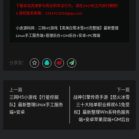
下载本站资源参与商业和非法行为，请在24小时之内自行删除！
6.侵权联系邮箱：1541911018@qq.com
小皮源码网
»
三网H5游戏【清渊白鹭冰雪H5完整版】最新整理
Linux手工服务端+管理后台+GM后台+安卓+PC微端
分享到：
上一篇
下一篇
三网H5小游戏【行星挖掘
战神引擎传奇手游【怒火冰雪
队】最新整理Linux手工服务
三十大陆单职业裤衩6.1免受
端+安卓
权】最新整理Win系特色服务
端+安卓苹果双端+GM后台