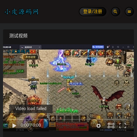
登录/注册
测试视频
Video load failed
0:00
/
0:00