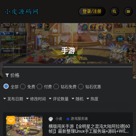
登录/注册
手游
价格
全部
免费
付费
钻石免费
钻石优惠
发布日期
修改时间
评论数量
随机
热度
小皮
游戏服务端
横版闯关手游【全明星之混沌大陆阿拉德[60
帧]】最新整理Linux手工服务端+源码+WEB