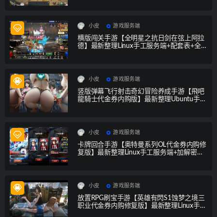
管理后台+GM授权后台+安卓苹果双端+视频
教程
小皮
游戏服务端
横版闯关手游【全明星之抗日剑在弦上阿拉
德】最新整理Linux手工服务端+配套表+全
功能管理后台+GM授权后台+安卓苹果双端
小皮
游戏服务端
竖版弹幕飞行射击奇幻冒险养成手游【飛吧
龍騎士代金券内购版】最新整理Ubuntu手工
服务端+安卓+CDK授权后台
小皮
游戏服务端
卡牌回合手游【奥特曼系列OL代金券内购修
复版】最新整理Linux手工服务端+加解密工
具+CDK授权后台+安卓苹果双端
小皮
游戏服务端
放置RPG刷宝手游【英雄有閃S1蚀梦之境三
职业代金券内购修复版】最新整理Linux手工
服务端+本地注册+运维后台+管理后台+代理