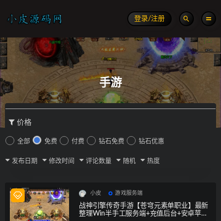
登录/注册
手游
价格
全部
免费
付费
钻石免费
钻石优惠
发布日期
修改时间
评论数量
随机
热度
小皮
游戏服务端
战神引擎传奇手游【苍穹元素单职业】最新
整理Win半手工服务端+充值后台+安卓苹果