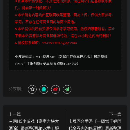
3.如果本站有侵犯、不妥之处的资源，请在网站右边客服联系我
们。将会第一时间解决！
4.本站所有内容均由互联网收集整理、网友上传，仅供大家参考、
学习，不存在任何商业目的与商业用途。
5.本站提供的所有资源仅供参考学习使用，版权归原著所有，禁止
下载本站资源参与商业和非法行为，请在24小时之内自行删除！
6.侵权联系邮箱：1541911018@qq.com
小皮源码网
»
MT3换皮MH【剑起西游尊享挂机版】最新整理
Linux手工服务端+安卓苹果双端+GM后台
分享到：
上一篇
下一篇
三网H5小游戏【密室方块大
卡牌回合手游【一騎當千姬門
消除】最新整理Linux手工服
代金券内购修复版】最新整理