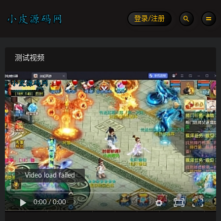
登录/注册
测试视频
Video load failed
0:00
/
0:00