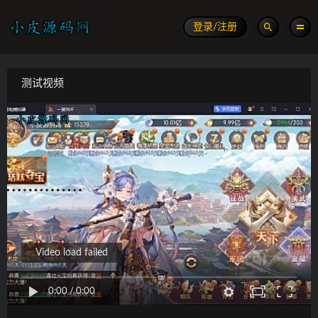
登录/注册
测试视频
Video load failed
0:00
/
0:00