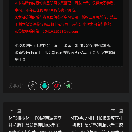
4.本站所有内容均由互联网收集整理、网友上传，仅供大家参考、
学习，不存在任何商业目的与商业用途。
5.本站提供的所有资源仅供参考学习使用，版权归原著所有，禁止
下载本站资源参与商业和非法行为，请在24小时之内自行删除！
6.侵权联系邮箱：1541911018@qq.com
小皮源码网
»
卡牌回合手游【一騎當千姬門代金券内购修复版】
最新整理Linux手工服务端+GM授权后台+安卓+全套表+客户端解
密工具
分享到：
上一篇
下一篇
MT3换皮MH【剑起西游尊享
MT3换皮MH【长恨歌尊享挂
挂机版】最新整理Linux手工
机版】最新整理Linux手工服