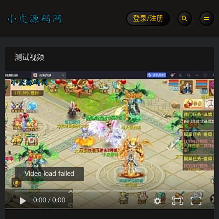
登录/注册
测试视频
Video load failed
0:00
/
0:00