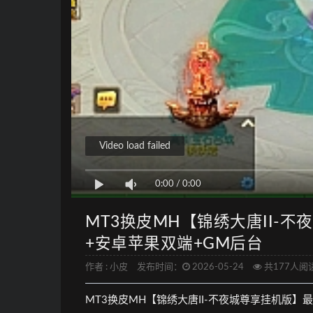
Video load failed
0:00
/
0:00
MT3换皮MH【锦绣大唐II-不
+安卓苹果双端+GM后台
作者 :
小皮
发布时间：
2026-05-24
共177人阅
MT3换皮MH【锦绣大唐II-不夜城尊享挂机版】最