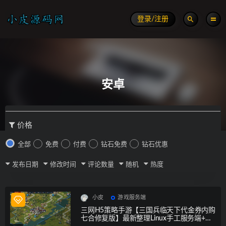
登录/注册
安卓
价格
全部
免费
付费
钻石免费
钻石优惠
发布日期
修改时间
评论数量
随机
热度
小皮
游戏服务端
三网H5策略手游【三国兵临天下代金券内购
七合修复版】最新整理Linux手工服务端+管