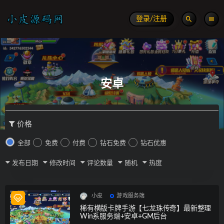
登录/注册
安卓
价格
全部
免费
付费
钻石免费
钻石优惠
发布日期
修改时间
评论数量
随机
热度
小皮
游戏服务端
稀有横版卡牌手游【七龙珠传奇】最新整理
Win系服务端+安卓+GM后台