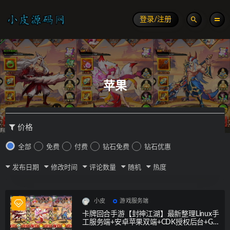
登录/注册
苹果
价格
全部
免费
付费
钻石免费
钻石优惠
发布日期
修改时间
评论数量
随机
热度
小皮
游戏服务端
卡牌回合手游【封神江湖】最新整理Linux手
工服务端+安卓苹果双端+CDK授权后台+GM