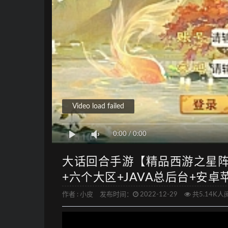
Video load failed
0:00
/
0:00
大话回合手游【精品西游之星阵
+六个大区+JAVA总后台+安卓
作者 :
小皮
发布时间：
2022-12-29
共5.14K人